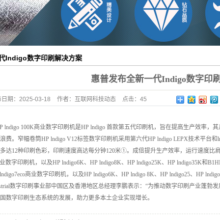
Indigo数字印刷解决方案
惠普发布全新一代Indigo数字印
布日期：
2025-03-18
作者：
互联网科技动态
点击：
45
 lndigo 100K商业数字印刷机是
HP lndigo 首款第五代印刷机，旨在提高生产效
浪费。窄幅卷筒
HP lndigo V12标签数字印刷机采用第六代
HP lndigo LEPX技术平台和
多达12种印刷色彩，印刷速度高达每分钟120米①。成倍提升生产效率，运行速度比
eco商业数字印刷机，以及
HP lndigo6K、
HP lndigo8K、
HP lndigo25K、
HP lndigo35K和B1
H
 lndigo7eco商业数字印刷机，以及
HP lndigo6K、HP lndigo 8K、HP lndigo25、HP 
dustrial数字印刷事业部中国区及香港地区总经理李鹏表示：“为推动数字印刷产业
国数字印刷生态系统的发展，助力更多本土企业实现增长。