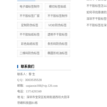
不干胶标签怎么
电子烟标签制作
模切标签贴纸
如何寻找靠谱的
不干胶标签厂家
不干胶标签制作
深圳不干胶标签
定制防伪标签
VOID防伪标签
不干胶标签在深
不干胶贴纸标签
透明不干胶标签
彩色贴纸标签
条形码防伪标签
二维码防伪标签
椭圆形机油标签
联系我们
联系人：
黎 生
Q Q：
3003535528
邮箱：
szqiaoxin168@vip.126.com
电话：
13714293349
地 址：
深圳市宝安区松岗街道西坊大田洋
世峰科技园B1栋