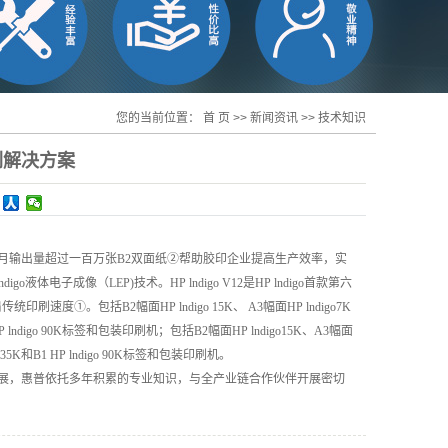
您的当前位置：
首 页
>>
新闻资讯
>>
技术知识
刷解决方案
率，其月输出量超过一百万张B2双面纸②帮助胶印企业提高生产效率，实
lndigo液体电子成像（LEP)技术。
HP lndigo V12是
HP lndigo首款第六
肩传统印刷速度①。包括B2幅面
HP lndigo 15K、 A3幅面
HP lndigo7K
P lndigo 90K标签和包装印刷机；包括B2幅面
HP lndigo15K、A3幅面
lndigo35K和B1 HP lndigo 90K标签和包装印刷机。
蓬勃发展，惠普依托多年积累的专业知识，与全产业链合作伙伴开展密切