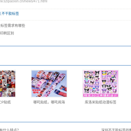
szqiaoxin.cn/news/471.html
刷
,
不干胶标签
胶标签需求有哪些
V印刷区别
CP贴纸
哪吒贴纸，哪吒闹海
库洛米贴纸动漫标签
有什么特点？
深圳不干胶标签的