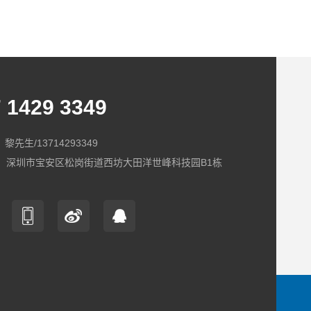
 1429 3349
黎先生/13714293349
：深圳市宝安区松岗街道西坊大田洋世峰科技园B1栋