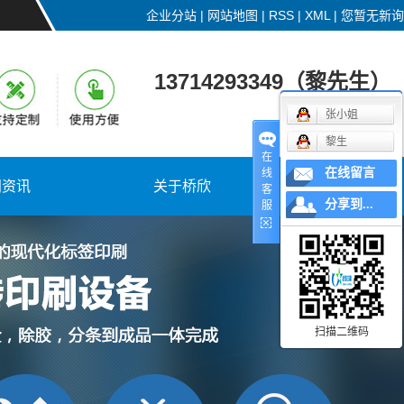
企业分站
|
网站地图
|
RSS
|
XML
|
您暂无新询
13714293349（黎先生）
张小姐
黎生
在
在线留言
线
闻资讯
关于桥欣
联系桥欣
客
分享到...
服
扫描二维码