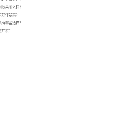
刷效果怎么样？
家好评最高？
质有哪些选择？
签厂家？