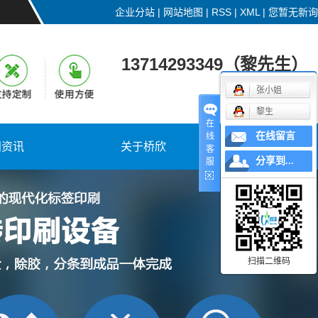
企业分站
|
网站地图
|
RSS
|
XML
|
您暂无新询
13714293349（黎先生）
张小姐
黎生
在
在线留言
线
闻资讯
关于桥欣
联系桥欣
客
分享到...
服
扫描二维码