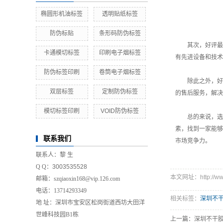
椭圆形机油标签
透明贴纸标签
防伪标贴
条形码防伪标签
其次，好评最
卡通模切标签
印刷电子烟标签
有先进设备和技术
防伪标签印刷
卷筒电子烟标签
除此之外，好
双层标签
定制防伪标签
的售后服务，解决
模切标签印刷
VOID防伪标签
总的来说，选
素，找到一家能够
联系我们
市场竞争力。
联系人：
黎 生
Q Q：
3003535528
本文网址：http://www.
邮箱：
szqiaoxin168@vip.126.com
电话：
13714293349
相关标签：
深圳不
地 址：
深圳市宝安区松岗街道西坊大田洋
世峰科技园B1栋
上一篇：
深圳不干